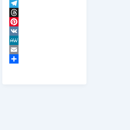
WhatsApp
Telegram
Threads
Pinterest
VK
MeWe
Email
Teilen