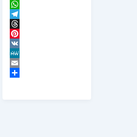
X
WhatsApp
Telegram
Threads
Pinterest
VK
MeWe
Email
Teilen