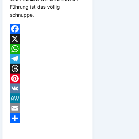
Führung ist das völlig
schnuppe.
Facebook
X
WhatsApp
Telegram
Threads
Pinterest
VK
MeWe
Email
Teilen