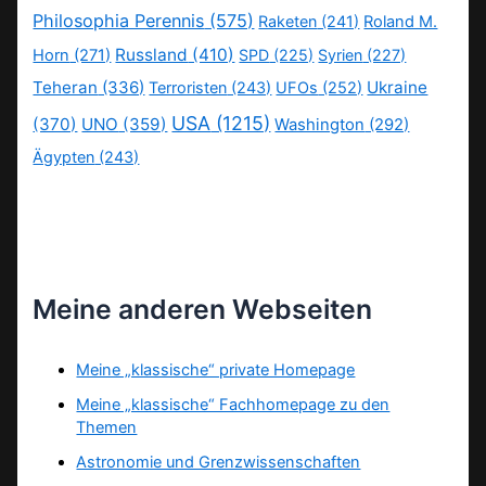
Philosophia Perennis
(575)
Raketen
(241)
Roland M.
Russland
(410)
Horn
(271)
SPD
(225)
Syrien
(227)
Teheran
(336)
Ukraine
Terroristen
(243)
UFOs
(252)
USA
(1215)
(370)
UNO
(359)
Washington
(292)
Ägypten
(243)
Meine anderen Webseiten
Meine „klassische“ private Homepage
Meine „klassische“ Fachhomepage zu den
Themen
Astronomie und Grenzwissenschaften