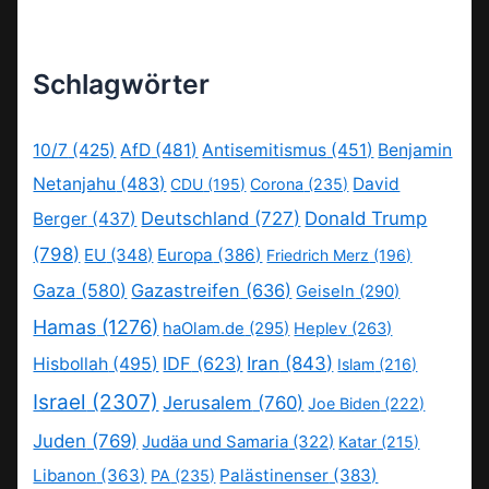
Schlagwörter
10/7
(425)
AfD
(481)
Antisemitismus
(451)
Benjamin
Netanjahu
(483)
David
CDU
(195)
Corona
(235)
Deutschland
(727)
Donald Trump
Berger
(437)
(798)
EU
(348)
Europa
(386)
Friedrich Merz
(196)
Gaza
(580)
Gazastreifen
(636)
Geiseln
(290)
Hamas
(1276)
haOlam.de
(295)
Heplev
(263)
IDF
(623)
Iran
(843)
Hisbollah
(495)
Islam
(216)
Israel
(2307)
Jerusalem
(760)
Joe Biden
(222)
Juden
(769)
Judäa und Samaria
(322)
Katar
(215)
Libanon
(363)
Palästinenser
(383)
PA
(235)