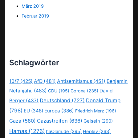
März 2019
Februar 2019
Schlagwörter
10/7
(425)
AfD
(481)
Antisemitismus
(451)
Benjamin
Netanjahu
(483)
David
CDU
(195)
Corona
(235)
Deutschland
(727)
Donald Trump
Berger
(437)
(798)
EU
(348)
Europa
(386)
Friedrich Merz
(196)
Gaza
(580)
Gazastreifen
(636)
Geiseln
(290)
Hamas
(1276)
haOlam.de
(295)
Heplev
(263)