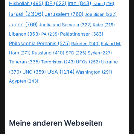
IDF
(623)
Iran
(843)
Hisbollah
(495)
Islam
(216)
Israel
(2306)
Jerusalem
(760)
Joe Biden
(222)
Juden
(769)
Judäa und Samaria
(322)
Katar
(215)
Libanon
(363)
Palästinenser
(383)
PA
(235)
Philosophia Perennis
(575)
Raketen
(240)
Roland M.
Russland
(410)
Horn
(271)
SPD
(225)
Syrien
(227)
Teheran
(335)
Ukraine
Terroristen
(243)
UFOs
(252)
USA
(1214)
(370)
UNO
(359)
Washington
(291)
Ägypten
(243)
Meine anderen Webseiten