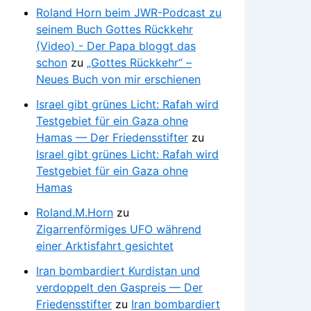
Roland Horn beim JWR-Podcast zu
seinem Buch Gottes Rückkehr
(Video) - Der Papa bloggt das
schon
zu
„Gottes Rückkehr“ –
Neues Buch von mir erschienen
Israel gibt grünes Licht: Rafah wird
Testgebiet für ein Gaza ohne
Hamas — Der Friedensstifter
zu
Israel gibt grünes Licht: Rafah wird
Testgebiet für ein Gaza ohne
Hamas
Roland.M.Horn
zu
Zigarrenförmiges UFO während
einer Arktisfahrt gesichtet
Iran bombardiert Kurdistan und
verdoppelt den Gaspreis — Der
Friedensstifter
zu
Iran bombardiert