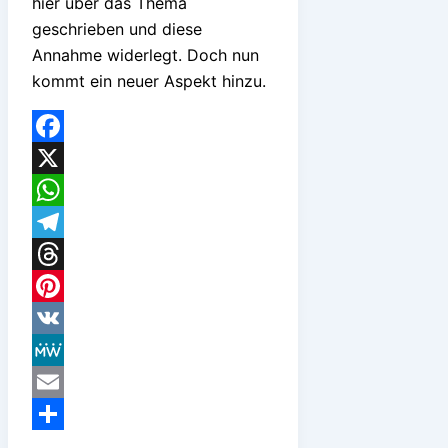
hier über das Thema
geschrieben und diese
Annahme widerlegt. Doch nun
kommt ein neuer Aspekt hinzu.
Facebook
X
WhatsApp
Telegram
Threads
Pinterest
VK
MeWe
Email
Teilen