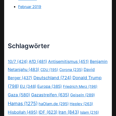
Februar 2019
Schlagwörter
10/7
(424)
AfD
(481)
Antisemitismus
(451)
Benjamin
Netanjahu
(483)
David
CDU
(195)
Corona
(235)
Deutschland
(724)
Donald Trump
Berger
(437)
(798)
EU
(348)
Europa
(385)
Friedrich Merz
(196)
Gaza
(580)
Gazastreifen
(635)
Geiseln
(289)
Hamas
(1275)
haOlam.de
(295)
Heplev
(263)
IDF
(623)
Iran
(843)
Hisbollah
(495)
Islam
(216)