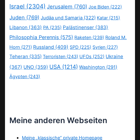
Israel
(2304)
Jerusalem
(760)
Joe Biden
(222)
Juden
(769)
Judäa und Samaria
(322)
Katar
(215)
Libanon
(363)
Palästinenser
(383)
PA
(235)
Philosophia Perennis
(575)
Raketen
(239)
Roland M.
Russland
(409)
Horn
(271)
SPD
(225)
Syrien
(227)
Teheran
(335)
Ukraine
Terroristen
(243)
UFOs
(252)
USA
(1214)
(367)
UNO
(359)
Washington
(291)
Ägypten
(243)
Meine anderen Webseiten
Meine „klassische“ private Homepage