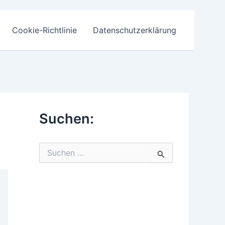
Cookie-Richtlinie
Datenschutzerklärung
Suchen:
S
u
c
h
e
n
n
a