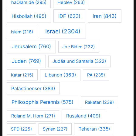
haOlam.de
(295)
Heplev
(263)
IDF
(623)
Iran
(843)
Hisbollah
(495)
Israel
(2304)
Islam
(216)
Jerusalem
(760)
Joe Biden
(222)
Juden
(769)
Judäa und Samaria
(322)
Libanon
(363)
Katar
(215)
PA
(235)
Palästinenser
(383)
Philosophia Perennis
(575)
Raketen
(239)
Russland
(409)
Roland M. Horn
(271)
Teheran
(335)
SPD
(225)
Syrien
(227)