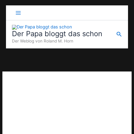
Zum
Inhalt
springen
Der Papa bloggt das schon
Suche
Der Weblog von Roland M. Horn