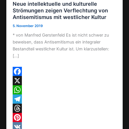
Neue intellektuelle und kulturelle
Strömungen zeigen Verflechtung von
Antisemitismus mit westlicher Kultur
5. November 2019
* von Manfred Gerstenfeld Es ist nicht schwer zu
beweisen, dass Antisemitismus ein integraler
Bestandteil westlicher Kultur ist. Um klarzustellen:
[…]
F
a
X
c
W
e
h
T
b
a
e
T
o
t
l
h
P