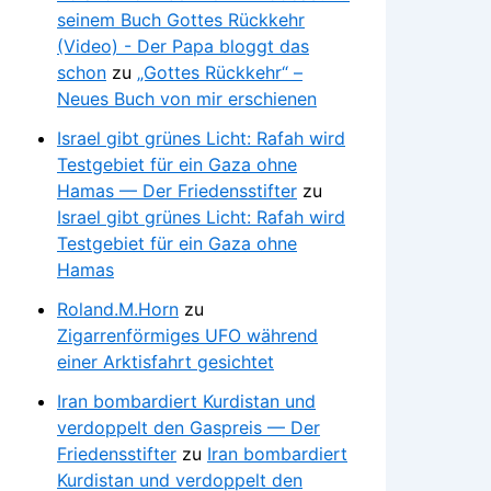
seinem Buch Gottes Rückkehr
(Video) - Der Papa bloggt das
schon
zu
„Gottes Rückkehr“ –
Neues Buch von mir erschienen
Israel gibt grünes Licht: Rafah wird
Testgebiet für ein Gaza ohne
Hamas — Der Friedensstifter
zu
Israel gibt grünes Licht: Rafah wird
Testgebiet für ein Gaza ohne
Hamas
Roland.M.Horn
zu
Zigarrenförmiges UFO während
einer Arktisfahrt gesichtet
Iran bombardiert Kurdistan und
verdoppelt den Gaspreis — Der
Friedensstifter
zu
Iran bombardiert
Kurdistan und verdoppelt den