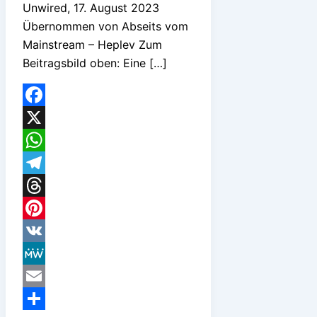
Unwired, 17. August 2023
Übernommen von Abseits vom
Mainstream – Heplev Zum
Beitragsbild oben: Eine […]
Facebook
X
WhatsApp
Telegram
Threads
Pinterest
VK
MeWe
Email