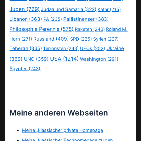
Juden
(769)
Judäa und Samaria
(322)
Katar
(215)
Libanon
(363)
Palästinenser
(383)
PA
(235)
Philosophia Perennis
(575)
Raketen
(240)
Roland M.
Russland
(409)
Horn
(271)
SPD
(225)
Syrien
(227)
Teheran
(335)
Ukraine
Terroristen
(243)
UFOs
(252)
USA
(1214)
(369)
UNO
(359)
Washington
(291)
Ägypten
(243)
Meine anderen Webseiten
Meine „klassische“ private Homepage
Meine „klassische“ Fachhomepage zu den