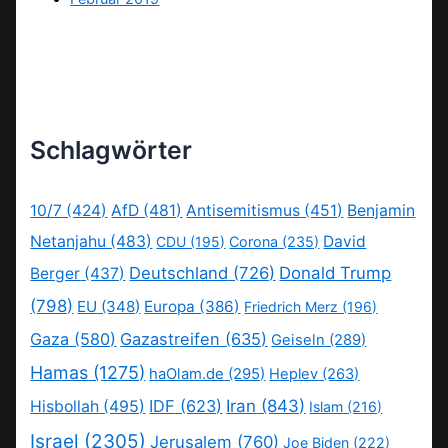
Schlagwörter
10/7
(424)
AfD
(481)
Antisemitismus
(451)
Benjamin
Netanjahu
(483)
David
CDU
(195)
Corona
(235)
Deutschland
(726)
Donald Trump
Berger
(437)
(798)
EU
(348)
Europa
(386)
Friedrich Merz
(196)
Gaza
(580)
Gazastreifen
(635)
Geiseln
(289)
Hamas
(1275)
haOlam.de
(295)
Heplev
(263)
IDF
(623)
Iran
(843)
Hisbollah
(495)
Islam
(216)
Israel
(2305)
Jerusalem
(760)
Joe Biden
(222)