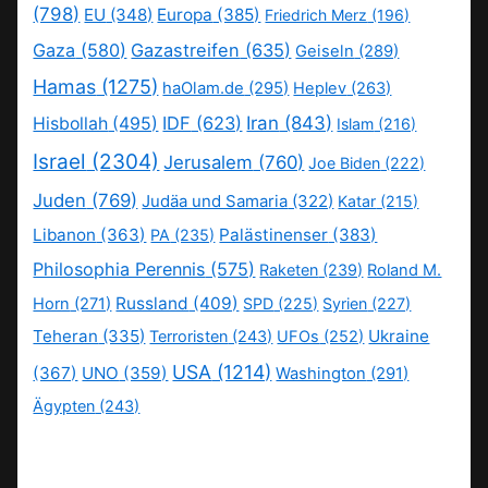
(798)
EU
(348)
Europa
(385)
Friedrich Merz
(196)
Gaza
(580)
Gazastreifen
(635)
Geiseln
(289)
Hamas
(1275)
haOlam.de
(295)
Heplev
(263)
IDF
(623)
Iran
(843)
Hisbollah
(495)
Islam
(216)
Israel
(2304)
Jerusalem
(760)
Joe Biden
(222)
Juden
(769)
Judäa und Samaria
(322)
Katar
(215)
Libanon
(363)
Palästinenser
(383)
PA
(235)
Philosophia Perennis
(575)
Raketen
(239)
Roland M.
Russland
(409)
Horn
(271)
SPD
(225)
Syrien
(227)
Teheran
(335)
Ukraine
Terroristen
(243)
UFOs
(252)
USA
(1214)
(367)
UNO
(359)
Washington
(291)
Ägypten
(243)