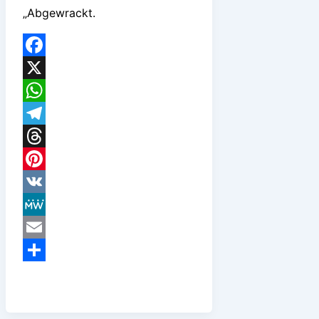
„Abgewrackt.
Facebook
X
WhatsApp
Telegram
Threads
Pinterest
VK
MeWe
Email
Teilen