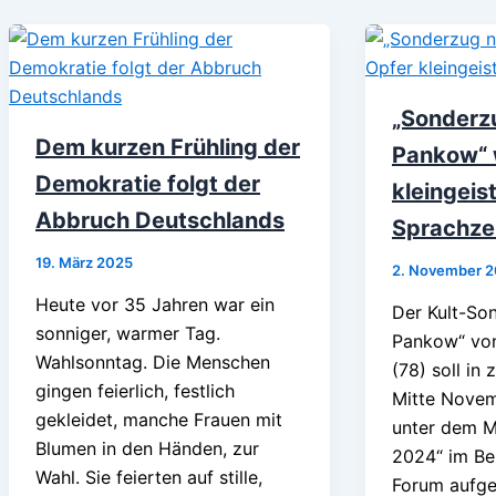
„Sonderz
Dem kurzen Frühling der
Pankow“ 
Demokratie folgt der
kleingeis
Abbruch Deutschlands
Sprachze
19. März 2025
2. November 
Heute vor 35 Jahren war ein
Der Kult-So
sonniger, warmer Tag.
Pankow“ vo
Wahlsonntag. Die Menschen
(78) soll in
gingen feierlich, festlich
Mitte Novem
gekleidet, manche Frauen mit
unter dem M
Blumen in den Händen, zur
2024“ im Be
Wahl. Sie feierten auf stille,
Forum aufge