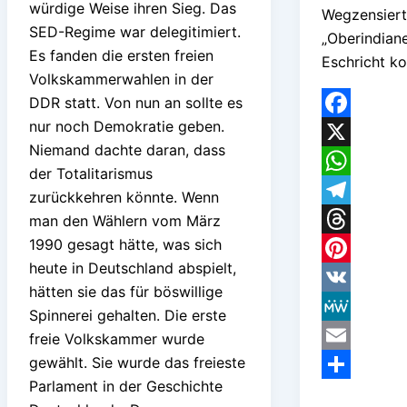
würdige Weise ihren Sieg. Das
Wegzensiert
SED-Regime war delegitimiert.
„Oberindiane
Es fanden die ersten freien
Eschricht k
Volkskammerwahlen in der
DDR statt. Von nun an sollte es
nur noch Demokratie geben.
Facebook
Niemand dachte daran, dass
X
der Totalitarismus
WhatsApp
zurückkehren könnte. Wenn
Telegram
man den Wählern vom März
1990 gesagt hätte, was sich
Threads
heute in Deutschland abspielt,
Pinterest
hätten sie das für böswillige
VK
Spinnerei gehalten. Die erste
MeWe
freie Volkskammer wurde
gewählt. Sie wurde das freieste
Email
Parlament in der Geschichte
Teilen