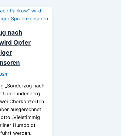
ug nach
wird Opfer
tiger
nsoren
2024
ng „Sonderzug nach
n Udo Lindenberg
 zwei Chorkonzerten
ber ausgerechnet
otto „Vielstimmig
rliner Humboldt
führt werden.