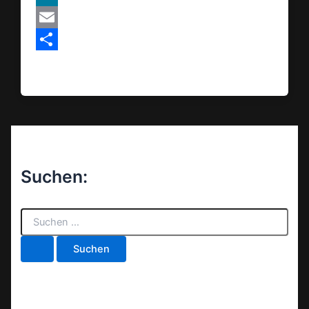
MeWe
Email
Teilen
Suchen:
S
u
c
h
e
n
n