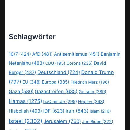
Schlagwörter
10/7
(424)
AfD
(481)
Antisemitismus
(451)
Benjamin
Netanjahu
(483)
David
CDU
(195)
Corona
(235)
Deutschland
(724)
Donald Trump
Berger
(437)
(797)
EU
(348)
Europa
(385)
Friedrich Merz
(196)
Gaza
(580)
Gazastreifen
(635)
Geiseln
(289)
Hamas
(1275)
haOlam.de
(295)
Heplev
(263)
IDF
(623)
Iran
(843)
Hisbollah
(493)
Islam
(216)
Israel
(2302)
Jerusalem
(760)
Joe Biden
(222)