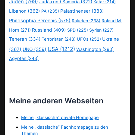
Juden
(769)
Judäa und Samaria
(322)
Katar
(214)
Libanon
(362)
Palästinenser
(383)
PA
(235)
Philosophia Perennis
(575)
Raketen
(238)
Roland M.
Russland
(409)
Horn
(271)
SPD
(225)
Syrien
(227)
Teheran
(334)
Ukraine
Terroristen
(243)
UFOs
(252)
USA
(1212)
(367)
UNO
(359)
Washington
(290)
Ägypten
(243)
Meine anderen Webseiten
Meine „klassische“ private Homepage
Meine „klassische“ Fachhomepage zu den
Themen