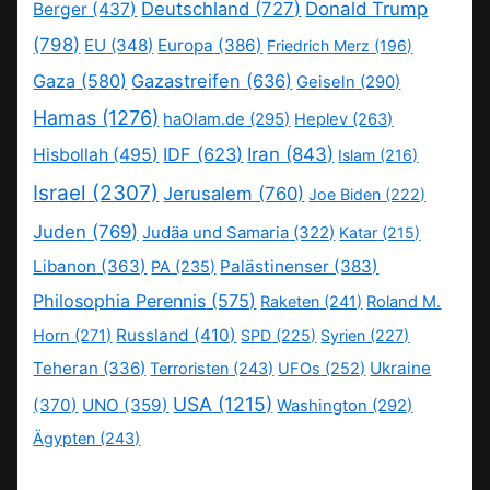
Deutschland
(727)
Donald Trump
Berger
(437)
(798)
EU
(348)
Europa
(386)
Friedrich Merz
(196)
Gaza
(580)
Gazastreifen
(636)
Geiseln
(290)
Hamas
(1276)
haOlam.de
(295)
Heplev
(263)
IDF
(623)
Iran
(843)
Hisbollah
(495)
Islam
(216)
Israel
(2307)
Jerusalem
(760)
Joe Biden
(222)
Juden
(769)
Judäa und Samaria
(322)
Katar
(215)
Libanon
(363)
Palästinenser
(383)
PA
(235)
Philosophia Perennis
(575)
Raketen
(241)
Roland M.
Russland
(410)
Horn
(271)
SPD
(225)
Syrien
(227)
Teheran
(336)
Ukraine
Terroristen
(243)
UFOs
(252)
USA
(1215)
(370)
UNO
(359)
Washington
(292)
Ägypten
(243)