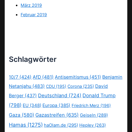
März 2019
Februar 2019
Schlagwörter
10/7
(424)
AfD
(481)
Antisemitismus
(451)
Benjamin
Netanjahu
(483)
David
CDU
(195)
Corona
(235)
Deutschland
(724)
Donald Trump
Berger
(437)
(798)
EU
(348)
Europa
(385)
Friedrich Merz
(196)
Gaza
(580)
Gazastreifen
(635)
Geiseln
(289)
Hamas
(1275)
haOlam.de
(295)
Heplev
(263)