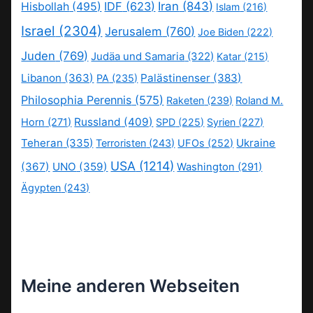
IDF
(623)
Iran
(843)
Hisbollah
(495)
Islam
(216)
Israel
(2304)
Jerusalem
(760)
Joe Biden
(222)
Juden
(769)
Judäa und Samaria
(322)
Katar
(215)
Libanon
(363)
Palästinenser
(383)
PA
(235)
Philosophia Perennis
(575)
Raketen
(239)
Roland M.
Russland
(409)
Horn
(271)
SPD
(225)
Syrien
(227)
Teheran
(335)
Ukraine
Terroristen
(243)
UFOs
(252)
USA
(1214)
(367)
UNO
(359)
Washington
(291)
Ägypten
(243)
Meine anderen Webseiten