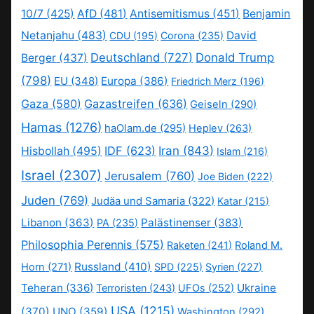
10/7
(425)
AfD
(481)
Antisemitismus
(451)
Benjamin
Netanjahu
(483)
David
CDU
(195)
Corona
(235)
Deutschland
(727)
Donald Trump
Berger
(437)
(798)
EU
(348)
Europa
(386)
Friedrich Merz
(196)
Gaza
(580)
Gazastreifen
(636)
Geiseln
(290)
Hamas
(1276)
haOlam.de
(295)
Heplev
(263)
IDF
(623)
Iran
(843)
Hisbollah
(495)
Islam
(216)
Israel
(2307)
Jerusalem
(760)
Joe Biden
(222)
Juden
(769)
Judäa und Samaria
(322)
Katar
(215)
Libanon
(363)
Palästinenser
(383)
PA
(235)
Philosophia Perennis
(575)
Raketen
(241)
Roland M.
Russland
(410)
Horn
(271)
SPD
(225)
Syrien
(227)
Teheran
(336)
Ukraine
Terroristen
(243)
UFOs
(252)
USA
(1215)
(370)
UNO
(359)
Washington
(292)