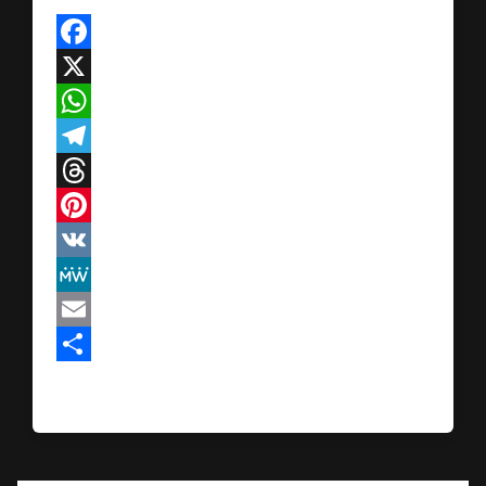
Facebook
X
WhatsApp
Telegram
Threads
Pinterest
VK
MeWe
Email
Teilen