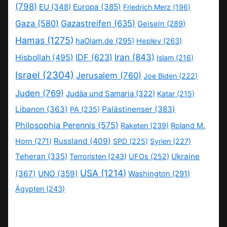
(798)
EU
(348)
Europa
(385)
Friedrich Merz
(196)
Gaza
(580)
Gazastreifen
(635)
Geiseln
(289)
Hamas
(1275)
haOlam.de
(295)
Heplev
(263)
IDF
(623)
Iran
(843)
Hisbollah
(495)
Islam
(216)
Israel
(2304)
Jerusalem
(760)
Joe Biden
(222)
Juden
(769)
Judäa und Samaria
(322)
Katar
(215)
Libanon
(363)
Palästinenser
(383)
PA
(235)
Philosophia Perennis
(575)
Raketen
(239)
Roland M.
Russland
(409)
Horn
(271)
SPD
(225)
Syrien
(227)
Teheran
(335)
Ukraine
Terroristen
(243)
UFOs
(252)
USA
(1214)
(367)
UNO
(359)
Washington
(291)
Ägypten
(243)