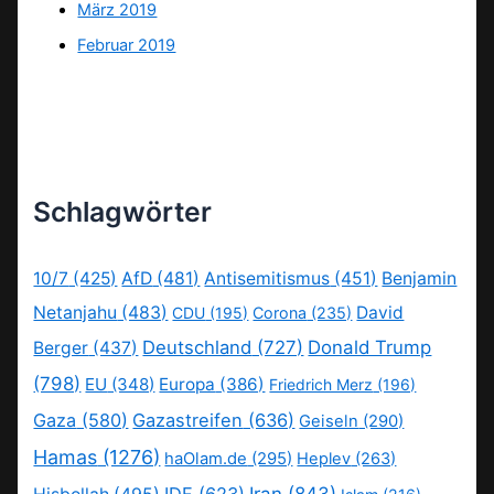
März 2019
Februar 2019
Schlagwörter
10/7
(425)
AfD
(481)
Antisemitismus
(451)
Benjamin
Netanjahu
(483)
David
CDU
(195)
Corona
(235)
Deutschland
(727)
Donald Trump
Berger
(437)
(798)
EU
(348)
Europa
(386)
Friedrich Merz
(196)
Gaza
(580)
Gazastreifen
(636)
Geiseln
(290)
Hamas
(1276)
haOlam.de
(295)
Heplev
(263)