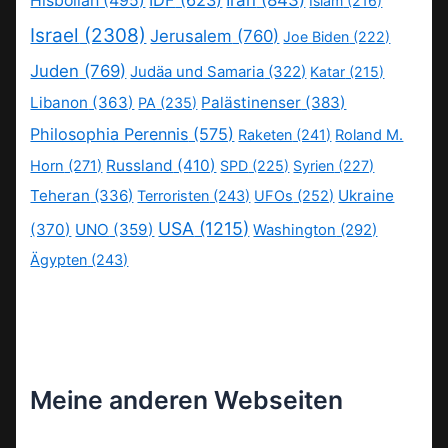
IDF
(623)
Iran
(843)
Hisbollah
(495)
Islam
(216)
Israel
(2308)
Jerusalem
(760)
Joe Biden
(222)
Juden
(769)
Judäa und Samaria
(322)
Katar
(215)
Libanon
(363)
Palästinenser
(383)
PA
(235)
Philosophia Perennis
(575)
Raketen
(241)
Roland M.
Russland
(410)
Horn
(271)
SPD
(225)
Syrien
(227)
Teheran
(336)
Ukraine
Terroristen
(243)
UFOs
(252)
USA
(1215)
(370)
UNO
(359)
Washington
(292)
Ägypten
(243)
Meine anderen Webseiten