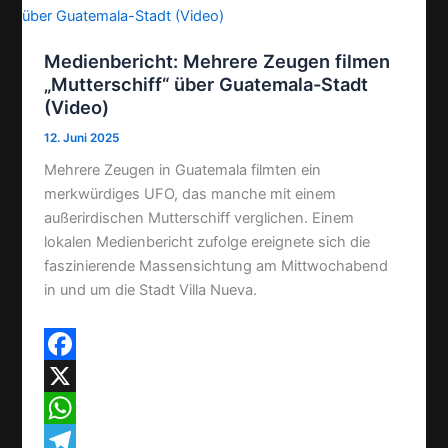
Medienbericht: Mehrere Zeugen filmen
„Mutterschiff“ über Guatemala-Stadt
(Video)
12. Juni 2025
Mehrere Zeugen in Guatemala filmten ein
merkwürdiges UFO, das manche mit einem
außerirdischen Mutterschiff verglichen. Einem
lokalen Medienbericht zufolge ereignete sich die
faszinierende Massensichtung am Mittwochabend
in und um die Stadt Villa Nueva.
F
a
X
c
W