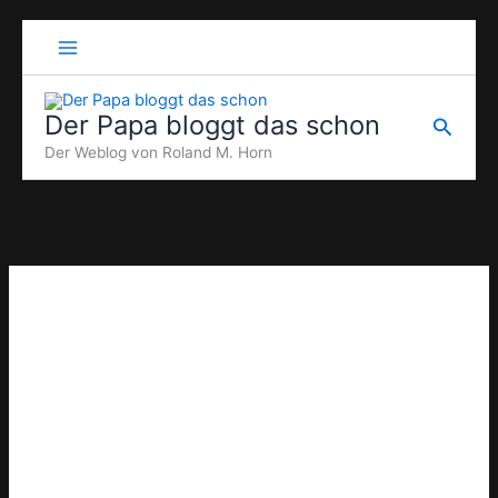
Zum
Inhalt
springen
Der Papa bloggt das schon
Suche
Der Weblog von Roland M. Horn