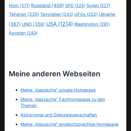
Russland
(409)
Horn
(271)
SPD
(225)
Syrien
(227)
Teheran
(335)
Ukraine
Terroristen
(243)
UFOs
(252)
USA
(1214)
(367)
UNO
(359)
Washington
(291)
Ägypten
(243)
Meine anderen Webseiten
Meine „klassische“ private Homepage
Meine „klassische“ Fachhomepage zu den
Themen
Astronomie und Grenzwissenschaften
Meine „klassische“ englischsprachige Homepage