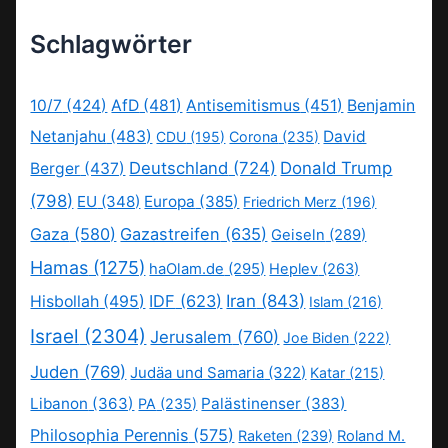
Schlagwörter
10/7
(424)
AfD
(481)
Antisemitismus
(451)
Benjamin
Netanjahu
(483)
David
CDU
(195)
Corona
(235)
Deutschland
(724)
Donald Trump
Berger
(437)
(798)
EU
(348)
Europa
(385)
Friedrich Merz
(196)
Gaza
(580)
Gazastreifen
(635)
Geiseln
(289)
Hamas
(1275)
haOlam.de
(295)
Heplev
(263)
IDF
(623)
Iran
(843)
Hisbollah
(495)
Islam
(216)
Israel
(2304)
Jerusalem
(760)
Joe Biden
(222)
Juden
(769)
Judäa und Samaria
(322)
Katar
(215)
Libanon
(363)
Palästinenser
(383)
PA
(235)
Philosophia Perennis
(575)
Raketen
(239)
Roland M.