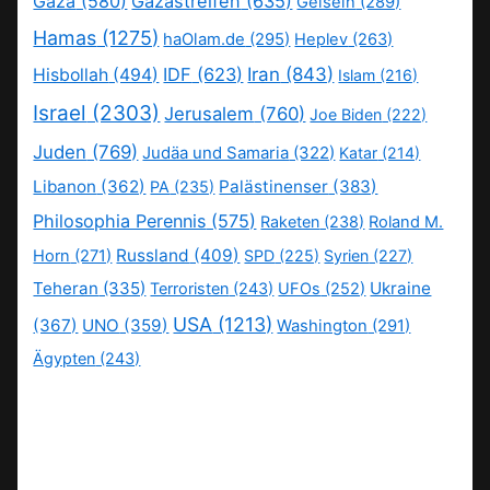
Gaza
(580)
Gazastreifen
(635)
Geiseln
(289)
Hamas
(1275)
haOlam.de
(295)
Heplev
(263)
IDF
(623)
Iran
(843)
Hisbollah
(494)
Islam
(216)
Israel
(2303)
Jerusalem
(760)
Joe Biden
(222)
Juden
(769)
Judäa und Samaria
(322)
Katar
(214)
Libanon
(362)
Palästinenser
(383)
PA
(235)
Philosophia Perennis
(575)
Raketen
(238)
Roland M.
Russland
(409)
Horn
(271)
SPD
(225)
Syrien
(227)
Teheran
(335)
Ukraine
Terroristen
(243)
UFOs
(252)
USA
(1213)
(367)
UNO
(359)
Washington
(291)
Ägypten
(243)