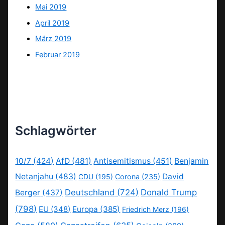
Mai 2019
April 2019
März 2019
Februar 2019
Schlagwörter
10/7
(424)
AfD
(481)
Antisemitismus
(451)
Benjamin
Netanjahu
(483)
David
CDU
(195)
Corona
(235)
Deutschland
(724)
Donald Trump
Berger
(437)
(798)
EU
(348)
Europa
(385)
Friedrich Merz
(196)