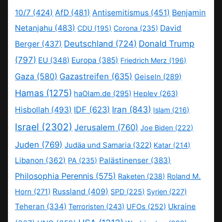
10/7
(424)
AfD
(481)
Antisemitismus
(451)
Benjamin
Netanjahu
(483)
David
CDU
(195)
Corona
(235)
Deutschland
(724)
Donald Trump
Berger
(437)
(797)
EU
(348)
Europa
(385)
Friedrich Merz
(196)
Gaza
(580)
Gazastreifen
(635)
Geiseln
(289)
Hamas
(1275)
haOlam.de
(295)
Heplev
(263)
IDF
(623)
Iran
(843)
Hisbollah
(493)
Islam
(216)
Israel
(2302)
Jerusalem
(760)
Joe Biden
(222)
Juden
(769)
Judäa und Samaria
(322)
Katar
(214)
Libanon
(362)
Palästinenser
(383)
PA
(235)
Philosophia Perennis
(575)
Raketen
(238)
Roland M.
Russland
(409)
Horn
(271)
SPD
(225)
Syrien
(227)
Teheran
(334)
Ukraine
Terroristen
(243)
UFOs
(252)