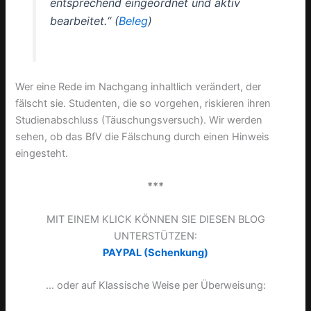
entsprechend eingeordnet und aktiv
bearbeitet.“ (
Beleg
)
Wer eine Rede im Nachgang inhaltlich verändert, der
fälscht sie. Studenten, die so vorgehen, riskieren ihren
Studienabschluss (Täuschungsversuch). Wir werden
sehen, ob das BfV die Fälschung durch einen Hinweis
eingesteht.
***
MIT EINEM KLICK KÖNNEN SIE DIESEN BLOG
UNTERSTÜTZEN:
PAYPAL (Schenkung)
… oder auf Klassische Weise per Überweisung: