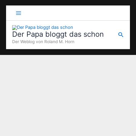
Zum
Inhalt
springen
Der Papa bloggt das schon
Suche
Der Weblog von Roland M. Horn