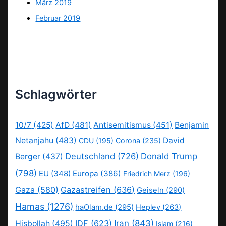
März 2019
Februar 2019
Schlagwörter
10/7
(425)
AfD
(481)
Antisemitismus
(451)
Benjamin
Netanjahu
(483)
David
CDU
(195)
Corona
(235)
Deutschland
(726)
Donald Trump
Berger
(437)
(798)
EU
(348)
Europa
(386)
Friedrich Merz
(196)
Gaza
(580)
Gazastreifen
(636)
Geiseln
(290)
Hamas
(1276)
haOlam.de
(295)
Heplev
(263)
IDF
(623)
Iran
(843)
Hisbollah
(495)
Islam
(216)