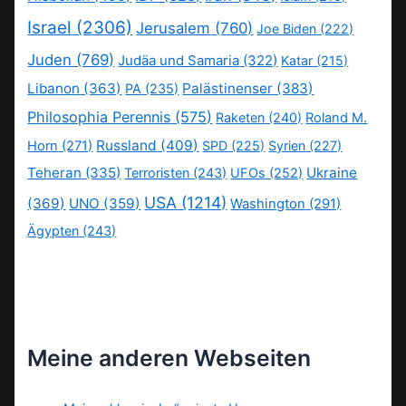
Israel
(2306)
Jerusalem
(760)
Joe Biden
(222)
Juden
(769)
Judäa und Samaria
(322)
Katar
(215)
Libanon
(363)
Palästinenser
(383)
PA
(235)
Philosophia Perennis
(575)
Raketen
(240)
Roland M.
Russland
(409)
Horn
(271)
SPD
(225)
Syrien
(227)
Teheran
(335)
Ukraine
Terroristen
(243)
UFOs
(252)
USA
(1214)
(369)
UNO
(359)
Washington
(291)
Ägypten
(243)
Meine anderen Webseiten