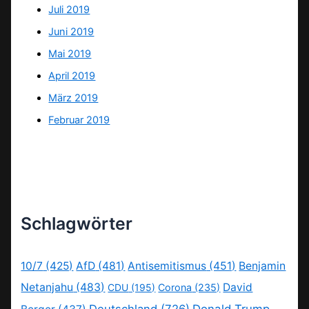
Juli 2019
Juni 2019
Mai 2019
April 2019
März 2019
Februar 2019
Schlagwörter
10/7
(425)
AfD
(481)
Antisemitismus
(451)
Benjamin
Netanjahu
(483)
David
CDU
(195)
Corona
(235)
Deutschland
(726)
Donald Trump