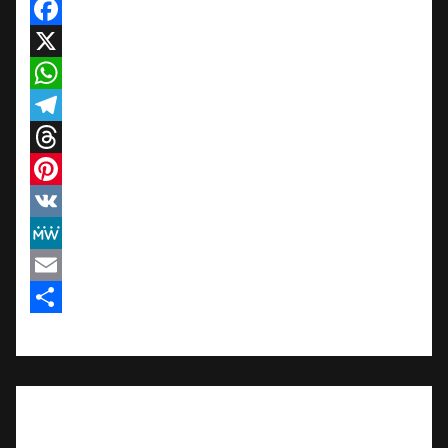
Facebook
X
WhatsApp
Telegram
Threads
Pinterest
VK
MeWe
Email
Teilen