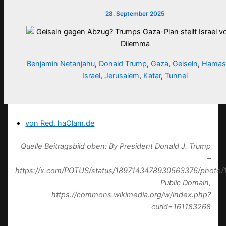
28. September 2025
Benjamin Netanjahu
,
Donald Trump
,
Gaza
,
Geiseln
,
Hama
Israel
,
Jerusalem
,
Katar
,
Tunnel
von Red. haOlam.de
Quelle Beitragsbild oben: By President Donald J. Trump
–
https://x.com/POTUS/status/1897143478930563376/photo/1
Public Domain,
https://commons.wikimedia.org/w/index.php?
curid=161183268