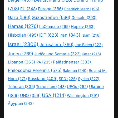
Berger
(437)
(798)
EU
(348)
Europa
(386)
Friedrich Merz
(196)
Gaza
(580)
Gazastreifen
(636)
Geiseln
(290)
Hamas
(1276)
haOlam.de
(295)
Heplev
(263)
IDF
(623)
Iran
(843)
Hisbollah
(495)
Islam
(216)
Israel
(2306)
Jerusalem
(760)
Joe Biden
(222)
Juden
(769)
Judäa und Samaria
(322)
Katar
(215)
Libanon
(363)
Palästinenser
(383)
PA
(235)
Philosophia Perennis
(575)
Raketen
(240)
Roland M.
Russland
(409)
Horn
(271)
SPD
(225)
Syrien
(227)
Teheran
(335)
Ukraine
Terroristen
(243)
UFOs
(252)
USA
(1214)
(369)
UNO
(359)
Washington
(291)
Ägypten
(243)