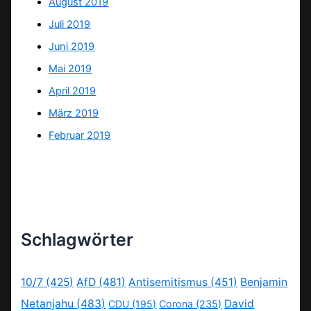
August 2019
Juli 2019
Juni 2019
Mai 2019
April 2019
März 2019
Februar 2019
Schlagwörter
10/7
(425)
AfD
(481)
Antisemitismus
(451)
Benjamin
Netanjahu
(483)
David
CDU
(195)
Corona
(235)