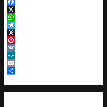
Facebook
X
WhatsApp
Telegram
Threads
Pinterest
VK
MeWe
Email
Teilen