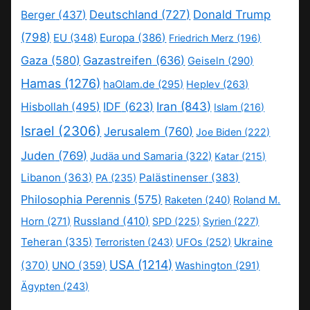
Deutschland
(727)
Donald Trump
Berger
(437)
(798)
EU
(348)
Europa
(386)
Friedrich Merz
(196)
Gaza
(580)
Gazastreifen
(636)
Geiseln
(290)
Hamas
(1276)
haOlam.de
(295)
Heplev
(263)
IDF
(623)
Iran
(843)
Hisbollah
(495)
Islam
(216)
Israel
(2306)
Jerusalem
(760)
Joe Biden
(222)
Juden
(769)
Judäa und Samaria
(322)
Katar
(215)
Libanon
(363)
Palästinenser
(383)
PA
(235)
Philosophia Perennis
(575)
Raketen
(240)
Roland M.
Russland
(410)
Horn
(271)
SPD
(225)
Syrien
(227)
Teheran
(335)
Ukraine
Terroristen
(243)
UFOs
(252)
USA
(1214)
(370)
UNO
(359)
Washington
(291)
Ägypten
(243)