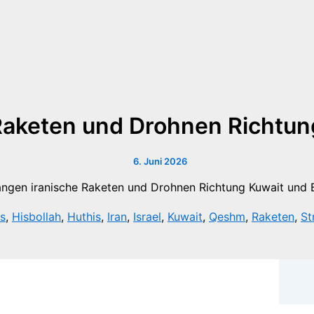
Raketen und Drohnen Richtun
6. Juni 2026
s
,
Hisbollah
,
Huthis
,
Iran
,
Israel
,
Kuwait
,
Qeshm
,
Raketen
,
St