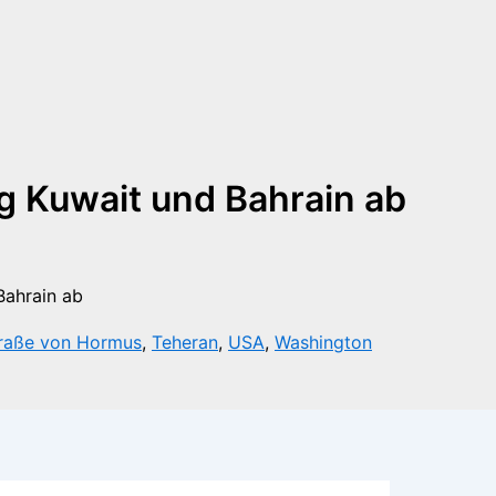
g Kuwait und Bahrain ab
raße von Hormus
,
Teheran
,
USA
,
Washington