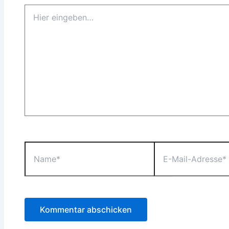
Hier
eingeben…
Name*
E-
Mail-
Adresse*