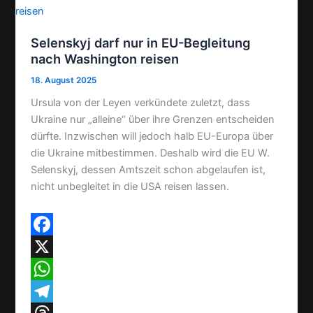
Selenskyj darf nur in EU-Begleitung
nach Washington reisen
18. August 2025
Ursula von der Leyen verkündete zuletzt, dass
Ukraine nur „alleine“ über ihre Grenzen entscheiden
dürfte. Inzwischen will jedoch halb EU-Europa über
die Ukraine mitbestimmen. Deshalb wird die EU W.
Selenskyj, dessen Amtszeit schon abgelaufen ist,
nicht unbegleitet in die USA reisen lassen.
F
a
X
c
W