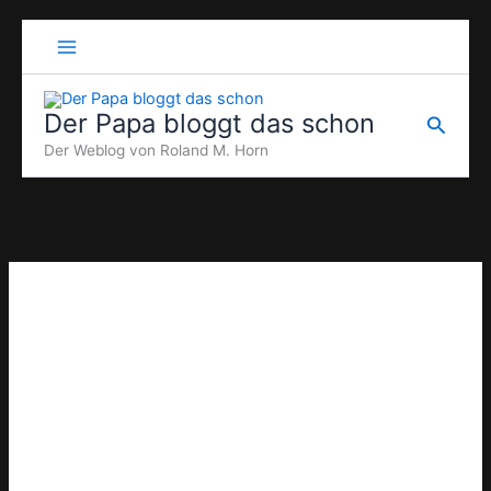
Zum
Inhalt
springen
Der Papa bloggt das schon
Suche
Der Weblog von Roland M. Horn