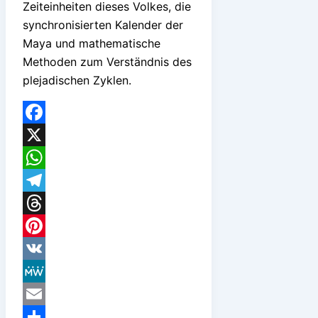
Zeiteinheiten dieses Volkes, die
synchronisierten Kalender der
Maya und mathematische
Methoden zum Verständnis des
plejadischen Zyklen.
Facebook
X
WhatsApp
Telegram
Threads
Pinterest
VK
MeWe
Email