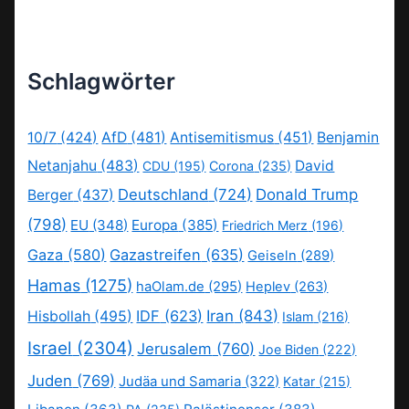
Schlagwörter
10/7
(424)
AfD
(481)
Antisemitismus
(451)
Benjamin
Netanjahu
(483)
David
CDU
(195)
Corona
(235)
Deutschland
(724)
Donald Trump
Berger
(437)
(798)
EU
(348)
Europa
(385)
Friedrich Merz
(196)
Gaza
(580)
Gazastreifen
(635)
Geiseln
(289)
Hamas
(1275)
haOlam.de
(295)
Heplev
(263)
IDF
(623)
Iran
(843)
Hisbollah
(495)
Islam
(216)
Israel
(2304)
Jerusalem
(760)
Joe Biden
(222)
Juden
(769)
Judäa und Samaria
(322)
Katar
(215)