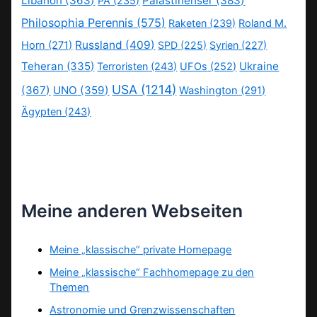
Libanon
(363)
Palästinenser
(383)
PA
(235)
Philosophia Perennis
(575)
Raketen
(239)
Roland M.
Russland
(409)
Horn
(271)
SPD
(225)
Syrien
(227)
Teheran
(335)
Ukraine
Terroristen
(243)
UFOs
(252)
USA
(1214)
(367)
UNO
(359)
Washington
(291)
Ägypten
(243)
Meine anderen Webseiten
Meine „klassische“ private Homepage
Meine „klassische“ Fachhomepage zu den
Themen
Astronomie und Grenzwissenschaften