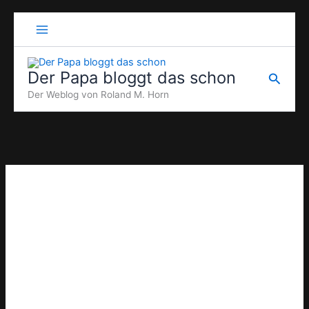
Zum
Inhalt
springen
Der Papa bloggt das schon
Suche
Der Weblog von Roland M. Horn