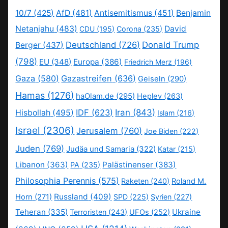
10/7
(425)
AfD
(481)
Antisemitismus
(451)
Benjamin
Netanjahu
(483)
David
CDU
(195)
Corona
(235)
Deutschland
(726)
Donald Trump
Berger
(437)
(798)
EU
(348)
Europa
(386)
Friedrich Merz
(196)
Gaza
(580)
Gazastreifen
(636)
Geiseln
(290)
Hamas
(1276)
haOlam.de
(295)
Heplev
(263)
IDF
(623)
Iran
(843)
Hisbollah
(495)
Islam
(216)
Israel
(2306)
Jerusalem
(760)
Joe Biden
(222)
Juden
(769)
Judäa und Samaria
(322)
Katar
(215)
Libanon
(363)
Palästinenser
(383)
PA
(235)
Philosophia Perennis
(575)
Raketen
(240)
Roland M.
Russland
(409)
Horn
(271)
SPD
(225)
Syrien
(227)
Teheran
(335)
Ukraine
Terroristen
(243)
UFOs
(252)