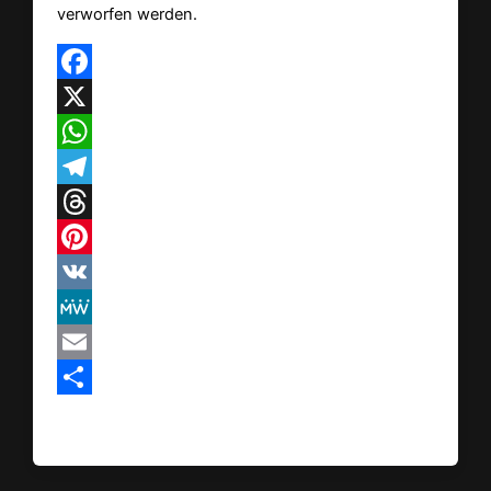
verworfen werden.
Facebook
X
WhatsApp
Telegram
Threads
Pinterest
VK
MeWe
Email
Teilen