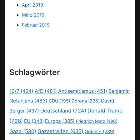
April 2019
März 2019
Februar 2019
Schlagwörter
10/7
(424)
AfD
(481)
Antisemitismus
(451)
Benjamin
Netanjahu
(483)
David
CDU
(195)
Corona
(235)
Deutschland
(724)
Donald Trump
Berger
(437)
(798)
EU
(348)
Europa
(385)
Friedrich Merz
(196)
Gaza
(580)
Gazastreifen
(635)
Geiseln
(289)