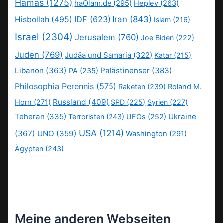
Hamas
(1275)
haOlam.de
(295)
Heplev
(263)
IDF
(623)
Iran
(843)
Hisbollah
(495)
Islam
(216)
Israel
(2304)
Jerusalem
(760)
Joe Biden
(222)
Juden
(769)
Judäa und Samaria
(322)
Katar
(215)
Libanon
(363)
Palästinenser
(383)
PA
(235)
Philosophia Perennis
(575)
Raketen
(239)
Roland M.
Russland
(409)
Horn
(271)
SPD
(225)
Syrien
(227)
Teheran
(335)
Ukraine
Terroristen
(243)
UFOs
(252)
USA
(1214)
(367)
UNO
(359)
Washington
(291)
Ägypten
(243)
Meine anderen Webseiten