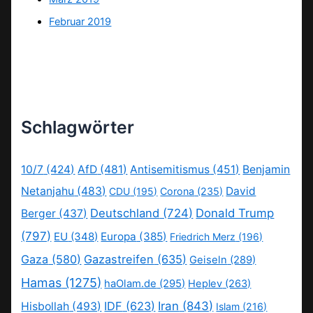
Februar 2019
Schlagwörter
10/7
(424)
AfD
(481)
Antisemitismus
(451)
Benjamin
Netanjahu
(483)
David
CDU
(195)
Corona
(235)
Deutschland
(724)
Donald Trump
Berger
(437)
(797)
EU
(348)
Europa
(385)
Friedrich Merz
(196)
Gaza
(580)
Gazastreifen
(635)
Geiseln
(289)
Hamas
(1275)
haOlam.de
(295)
Heplev
(263)
IDF
(623)
Iran
(843)
Hisbollah
(493)
Islam
(216)