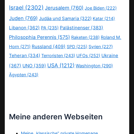
Israel
(2302)
Jerusalem
(760)
Joe Biden
(222)
Juden
(769)
Judäa und Samaria
(322)
Katar
(214)
Libanon
(362)
Palästinenser
(383)
PA
(235)
Philosophia Perennis
(575)
Raketen
(238)
Roland M.
Russland
(409)
Horn
(271)
SPD
(225)
Syrien
(227)
Teheran
(334)
Ukraine
Terroristen
(243)
UFOs
(252)
USA
(1212)
(367)
UNO
(359)
Washington
(290)
Ägypten
(243)
Meine anderen Webseiten
Meine „klassische“ private Homepage