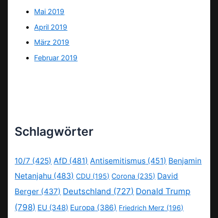
Mai 2019
April 2019
März 2019
Februar 2019
Schlagwörter
10/7
(425)
AfD
(481)
Antisemitismus
(451)
Benjamin
Netanjahu
(483)
David
CDU
(195)
Corona
(235)
Deutschland
(727)
Donald Trump
Berger
(437)
(798)
EU
(348)
Europa
(386)
Friedrich Merz
(196)