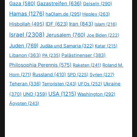
Gaza
(580)
Gazastreifen
(636)
Geiseln
(290)
Hamas
(1276)
haOlam.de
(295)
Heplev
(263)
IDF
(623)
Iran
(843)
Hisbollah
(495)
Islam
(216)
Israel
(2308)
Jerusalem
(760)
Joe Biden
(222)
Juden
(769)
Judäa und Samaria
(322)
Katar
(215)
Libanon
(363)
Palästinenser
(383)
PA
(235)
Philosophia Perennis
(575)
Raketen
(241)
Roland M.
Russland
(410)
Horn
(271)
SPD
(225)
Syrien
(227)
Teheran
(336)
Ukraine
Terroristen
(243)
UFOs
(252)
USA
(1215)
(370)
UNO
(359)
Washington
(292)
Ägypten
(243)