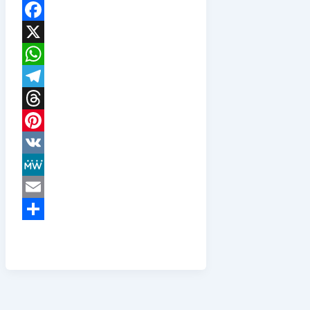
Facebook
X
WhatsApp
Telegram
Threads
Pinterest
VK
MeWe
Email
Teilen