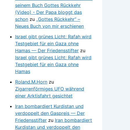
seinem Buch Gottes Rückkehr
(Video) - Der Papa bloggt das
schon
zu
„Gottes Rückkehr“ –
Neues Buch von mir erschienen
Israel gibt grünes Licht: Rafah wird
Testgebiet für ein Gaza ohne
Hamas — Der Friedensstifter
zu
Israel gibt grünes Licht: Rafah wird
Testgebiet für ein Gaza ohne
Hamas
Roland.M.Horn
zu
Zigarrenförmiges UFO während
einer Arktisfahrt gesichtet
Iran bombardiert Kurdistan und
verdoppelt den Gaspreis — Der
Friedensstifter
zu
Iran bombardiert
Kurdistan und verdoppelt den