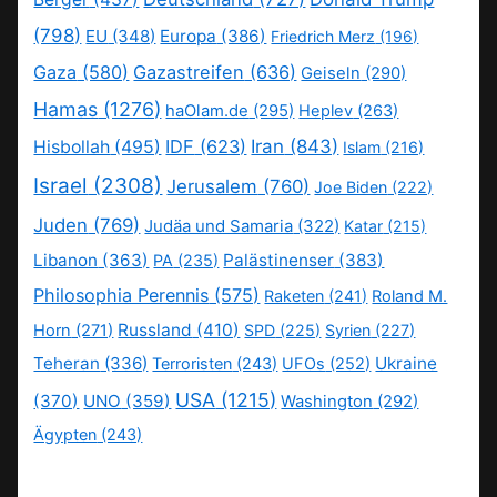
(798)
EU
(348)
Europa
(386)
Friedrich Merz
(196)
Gaza
(580)
Gazastreifen
(636)
Geiseln
(290)
Hamas
(1276)
haOlam.de
(295)
Heplev
(263)
IDF
(623)
Iran
(843)
Hisbollah
(495)
Islam
(216)
Israel
(2308)
Jerusalem
(760)
Joe Biden
(222)
Juden
(769)
Judäa und Samaria
(322)
Katar
(215)
Libanon
(363)
Palästinenser
(383)
PA
(235)
Philosophia Perennis
(575)
Raketen
(241)
Roland M.
Russland
(410)
Horn
(271)
SPD
(225)
Syrien
(227)
Teheran
(336)
Ukraine
Terroristen
(243)
UFOs
(252)
USA
(1215)
(370)
UNO
(359)
Washington
(292)
Ägypten
(243)