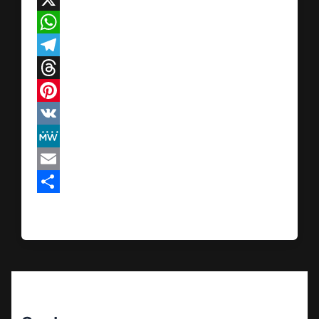
X
WhatsApp
Telegram
Threads
Pinterest
VK
MeWe
Email
Teilen