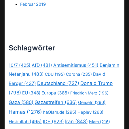
Februar 2019
Schlagwörter
10/7
(425)
AfD
(481)
Antisemitismus
(451)
Benjamin
Netanjahu
(483)
David
CDU
(195)
Corona
(235)
Deutschland
(727)
Donald Trump
Berger
(437)
(798)
EU
(348)
Europa
(386)
Friedrich Merz
(196)
Gaza
(580)
Gazastreifen
(636)
Geiseln
(290)
Hamas
(1276)
haOlam.de
(295)
Heplev
(263)
IDF
(623)
Iran
(843)
Hisbollah
(495)
Islam
(216)