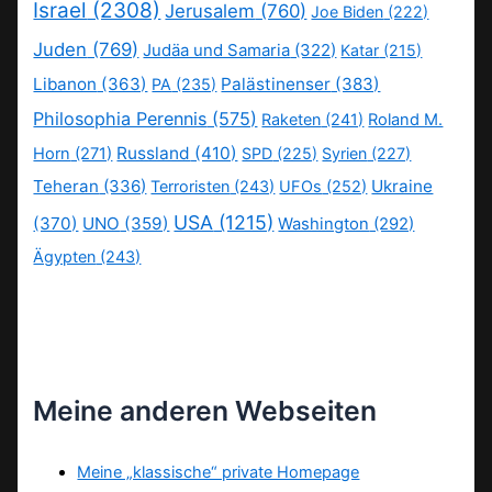
Israel
(2308)
Jerusalem
(760)
Joe Biden
(222)
Juden
(769)
Judäa und Samaria
(322)
Katar
(215)
Libanon
(363)
Palästinenser
(383)
PA
(235)
Philosophia Perennis
(575)
Raketen
(241)
Roland M.
Russland
(410)
Horn
(271)
SPD
(225)
Syrien
(227)
Teheran
(336)
Ukraine
Terroristen
(243)
UFOs
(252)
USA
(1215)
(370)
UNO
(359)
Washington
(292)
Ägypten
(243)
Meine anderen Webseiten
Meine „klassische“ private Homepage