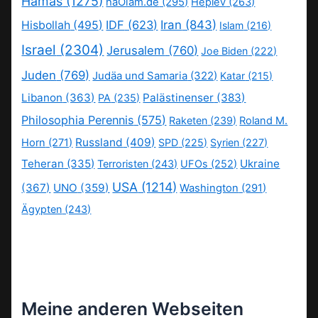
Hamas
(1275)
haOlam.de
(295)
Heplev
(263)
IDF
(623)
Iran
(843)
Hisbollah
(495)
Islam
(216)
Israel
(2304)
Jerusalem
(760)
Joe Biden
(222)
Juden
(769)
Judäa und Samaria
(322)
Katar
(215)
Libanon
(363)
Palästinenser
(383)
PA
(235)
Philosophia Perennis
(575)
Raketen
(239)
Roland M.
Russland
(409)
Horn
(271)
SPD
(225)
Syrien
(227)
Teheran
(335)
Ukraine
Terroristen
(243)
UFOs
(252)
USA
(1214)
(367)
UNO
(359)
Washington
(291)
Ägypten
(243)
Meine anderen Webseiten