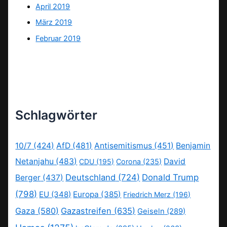
April 2019
März 2019
Februar 2019
Schlagwörter
10/7
(424)
AfD
(481)
Antisemitismus
(451)
Benjamin
Netanjahu
(483)
David
CDU
(195)
Corona
(235)
Deutschland
(724)
Donald Trump
Berger
(437)
(798)
EU
(348)
Europa
(385)
Friedrich Merz
(196)
Gaza
(580)
Gazastreifen
(635)
Geiseln
(289)