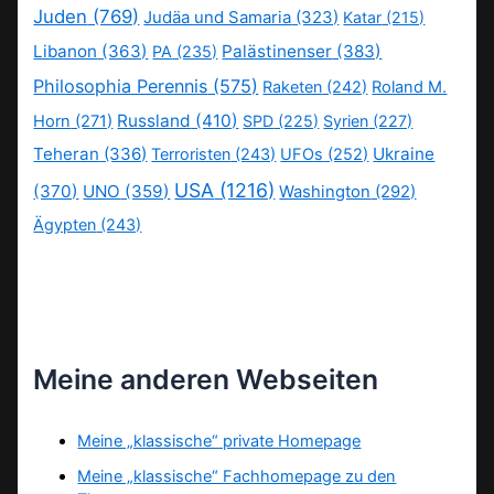
Juden
(769)
Judäa und Samaria
(323)
Katar
(215)
Libanon
(363)
Palästinenser
(383)
PA
(235)
Philosophia Perennis
(575)
Raketen
(242)
Roland M.
Russland
(410)
Horn
(271)
SPD
(225)
Syrien
(227)
Teheran
(336)
Ukraine
Terroristen
(243)
UFOs
(252)
USA
(1216)
(370)
UNO
(359)
Washington
(292)
Ägypten
(243)
Meine anderen Webseiten
Meine „klassische“ private Homepage
Meine „klassische“ Fachhomepage zu den