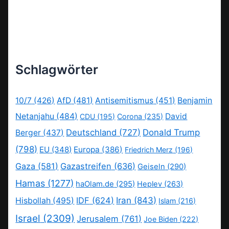
Schlagwörter
10/7
(426)
AfD
(481)
Antisemitismus
(451)
Benjamin
Netanjahu
(484)
David
CDU
(195)
Corona
(235)
Deutschland
(727)
Donald Trump
Berger
(437)
(798)
EU
(348)
Europa
(386)
Friedrich Merz
(196)
Gaza
(581)
Gazastreifen
(636)
Geiseln
(290)
Hamas
(1277)
haOlam.de
(295)
Heplev
(263)
IDF
(624)
Iran
(843)
Hisbollah
(495)
Islam
(216)
Israel
(2309)
Jerusalem
(761)
Joe Biden
(222)