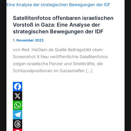
Satellitenfotos offenbaren israelischen
Vorstoß in Gaza: Eine Analyse der
strategischen Bewegungen der IDF
1. November 2023
von Red. HaOlam.de Quelle Beitragsbild oben:
Screenshot X Neu veröffentlichte Satellitenfotos
zeigen israelische Panzer und Streitkräfte, die
Schlüsselpositionen im Gazastreifen […]
F
a
X
c
W
e
h
T