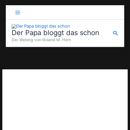
Zum
Inhalt
springen
Der Papa bloggt das schon
Suche
Der Weblog von Roland M. Horn