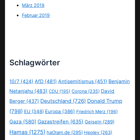
März 2019
Februar 2019
Schlagwörter
10/7
(424)
AfD
(481)
Antisemitismus
(451)
Benjamin
Netanjahu
(483)
David
CDU
(195)
Corona
(235)
Deutschland
(726)
Donald Trump
Berger
(437)
(798)
EU
(348)
Europa
(386)
Friedrich Merz
(196)
Gaza
(580)
Gazastreifen
(635)
Geiseln
(289)
Hamas
(1275)
haOlam.de
(295)
Heplev
(263)