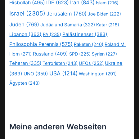
IDF
(623)
Iran
(843)
Hisbollah
(495)
Islam
(216)
Israel
(2305)
Jerusalem
(760)
Joe Biden
(222)
Juden
(769)
Judäa und Samaria
(322)
Katar
(215)
Libanon
(363)
Palästinenser
(383)
PA
(235)
Philosophia Perennis
(575)
Raketen
(240)
Roland M.
Russland
(409)
Horn
(271)
SPD
(225)
Syrien
(227)
Teheran
(335)
Ukraine
Terroristen
(243)
UFOs
(252)
USA
(1214)
(369)
UNO
(359)
Washington
(291)
Ägypten
(243)
Meine anderen Webseiten