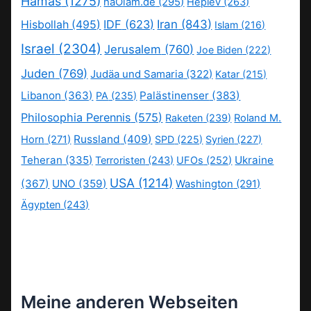
Hamas
(1275)
haOlam.de
(295)
Heplev
(263)
IDF
(623)
Iran
(843)
Hisbollah
(495)
Islam
(216)
Israel
(2304)
Jerusalem
(760)
Joe Biden
(222)
Juden
(769)
Judäa und Samaria
(322)
Katar
(215)
Libanon
(363)
Palästinenser
(383)
PA
(235)
Philosophia Perennis
(575)
Raketen
(239)
Roland M.
Russland
(409)
Horn
(271)
SPD
(225)
Syrien
(227)
Teheran
(335)
Ukraine
Terroristen
(243)
UFOs
(252)
USA
(1214)
(367)
UNO
(359)
Washington
(291)
Ägypten
(243)
Meine anderen Webseiten