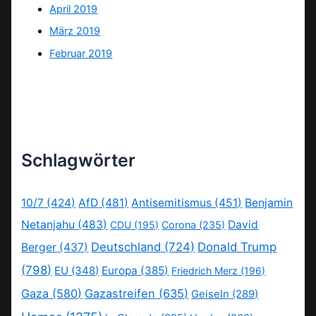
April 2019
März 2019
Februar 2019
Schlagwörter
10/7
(424)
AfD
(481)
Antisemitismus
(451)
Benjamin
Netanjahu
(483)
David
CDU
(195)
Corona
(235)
Deutschland
(724)
Donald Trump
Berger
(437)
(798)
EU
(348)
Europa
(385)
Friedrich Merz
(196)
Gaza
(580)
Gazastreifen
(635)
Geiseln
(289)