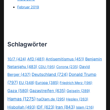
Februar 2019
Schlagwörter
10/7
(424)
AfD
(481)
Antisemitismus
(451)
Benjamin
Netanjahu
(483)
David
CDU
(195)
Corona
(235)
Deutschland
(724)
Donald Trump
Berger
(437)
(797)
EU
(348)
Europa
(385)
Friedrich Merz
(196)
Gaza
(580)
Gazastreifen
(635)
Geiseln
(289)
Hamas
(1275)
haOlam.de
(295)
Heplev
(263)
IDF
(623)
Iran
(843)
Hisbollah
(493)
Islam
(216)