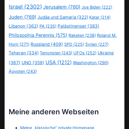
Israel
(2302)
Jerusalem
(760)
Joe Biden
(222)
Juden
(769)
Judäa und Samaria
(322)
Katar
(214)
Libanon
(362)
Palästinenser
(383)
PA
(235)
Philosophia Perennis
(575)
Raketen
(238)
Roland M.
Russland
(409)
Horn
(271)
SPD
(225)
Syrien
(227)
Teheran
(334)
Ukraine
Terroristen
(243)
UFOs
(252)
USA
(1212)
(367)
UNO
(359)
Washington
(290)
Ägypten
(243)
Meine anderen Webseiten
Meine „klassische“ private Homepage