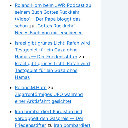
Roland Horn beim JWR-Podcast zu
seinem Buch Gottes Rückkehr
(Video) - Der Papa bloggt das
schon
zu
„Gottes Rückkehr“ –
Neues Buch von mir erschienen
Israel gibt grünes Licht: Rafah wird
Testgebiet für ein Gaza ohne
Hamas — Der Friedensstifter
zu
Israel gibt grünes Licht: Rafah wird
Testgebiet für ein Gaza ohne
Hamas
Roland.M.Horn
zu
Zigarrenförmiges UFO während
einer Arktisfahrt gesichtet
Iran bombardiert Kurdistan und
verdoppelt den Gaspreis — Der
Friedensstifter
zu
Iran bombardiert