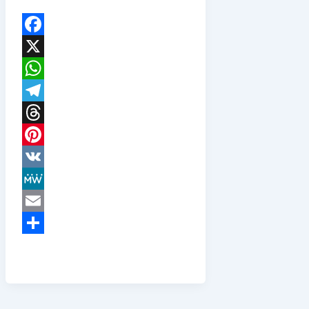
Facebook
X
WhatsApp
Telegram
Threads
Pinterest
VK
MeWe
Email
Teilen