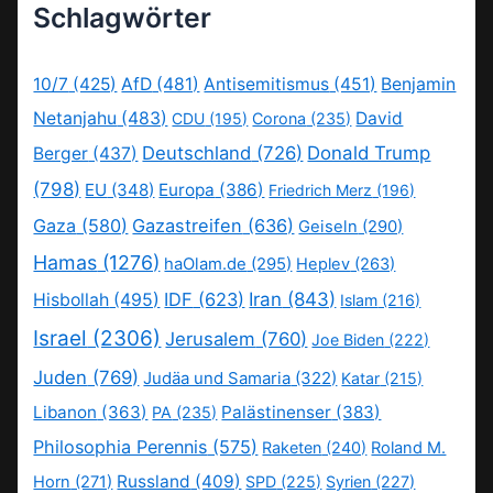
Schlagwörter
10/7
(425)
AfD
(481)
Antisemitismus
(451)
Benjamin
Netanjahu
(483)
David
CDU
(195)
Corona
(235)
Deutschland
(726)
Donald Trump
Berger
(437)
(798)
EU
(348)
Europa
(386)
Friedrich Merz
(196)
Gaza
(580)
Gazastreifen
(636)
Geiseln
(290)
Hamas
(1276)
haOlam.de
(295)
Heplev
(263)
IDF
(623)
Iran
(843)
Hisbollah
(495)
Islam
(216)
Israel
(2306)
Jerusalem
(760)
Joe Biden
(222)
Juden
(769)
Judäa und Samaria
(322)
Katar
(215)
Libanon
(363)
Palästinenser
(383)
PA
(235)
Philosophia Perennis
(575)
Raketen
(240)
Roland M.
Russland
(409)
Horn
(271)
SPD
(225)
Syrien
(227)