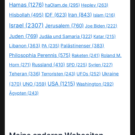
Hamas
(1276)
haOlam.de
(295)
Heplev
(263)
IDF
(623)
Iran
(843)
Hisbollah
(495)
Islam
(216)
Israel
(2307)
Jerusalem
(760)
Joe Biden
(222)
Juden
(769)
Judäa und Samaria
(322)
Katar
(215)
Libanon
(363)
Palästinenser
(383)
PA
(235)
Philosophia Perennis
(575)
Raketen
(241)
Roland M.
Russland
(410)
Horn
(271)
SPD
(225)
Syrien
(227)
Teheran
(336)
Ukraine
Terroristen
(243)
UFOs
(252)
USA
(1215)
(370)
UNO
(359)
Washington
(292)
Ägypten
(243)