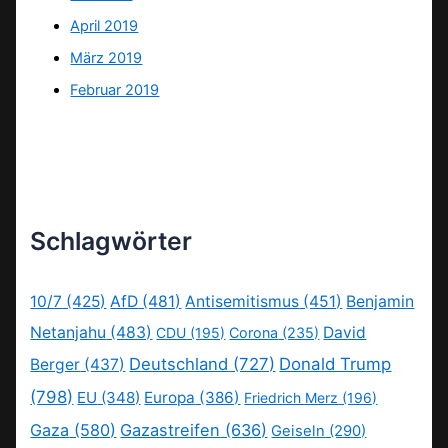
April 2019
März 2019
Februar 2019
Schlagwörter
10/7
(425)
AfD
(481)
Antisemitismus
(451)
Benjamin
Netanjahu
(483)
David
CDU
(195)
Corona
(235)
Deutschland
(727)
Donald Trump
Berger
(437)
(798)
EU
(348)
Europa
(386)
Friedrich Merz
(196)
Gaza
(580)
Gazastreifen
(636)
Geiseln
(290)