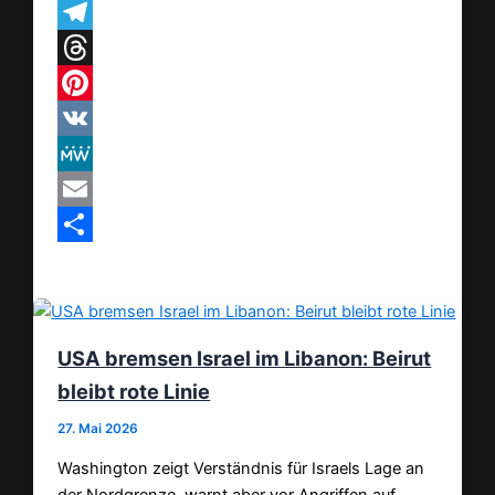
WhatsApp
Telegram
Threads
Pinterest
VK
MeWe
Email
Teilen
USA bremsen Israel im Libanon: Beirut
bleibt rote Linie
27. Mai 2026
Washington zeigt Verständnis für Israels Lage an
der Nordgrenze, warnt aber vor Angriffen auf