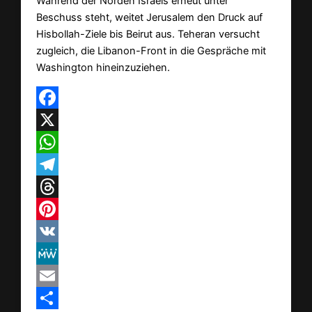
Während der Norden Israels erneut unter
Beschuss steht, weitet Jerusalem den Druck auf
Hisbollah-Ziele bis Beirut aus. Teheran versucht
zugleich, die Libanon-Front in die Gespräche mit
Washington hineinzuziehen.
Facebook
X
WhatsApp
Telegram
Threads
Pinterest
VK
MeWe
Email