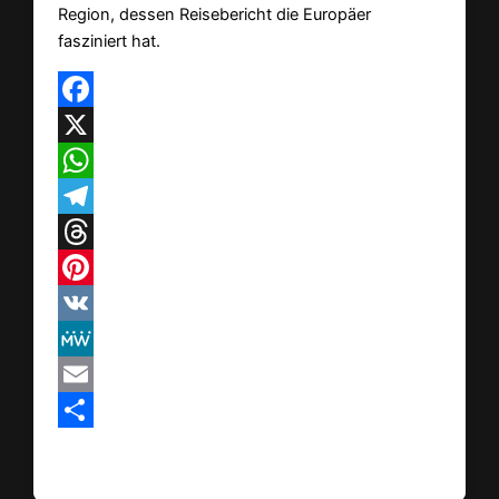
Region, dessen Reisebericht die Europäer
fasziniert hat.
Facebook
X
WhatsApp
Telegram
Threads
Pinterest
VK
MeWe
Email
Teilen