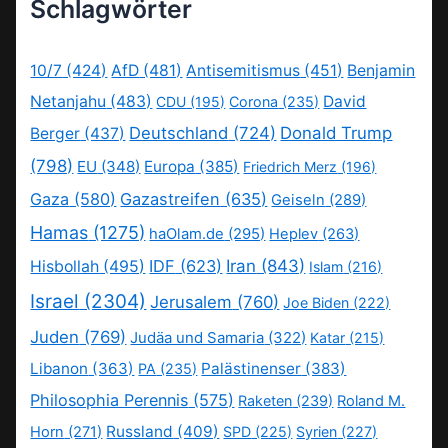
Schlagwörter
10/7
(424)
AfD
(481)
Antisemitismus
(451)
Benjamin
Netanjahu
(483)
David
CDU
(195)
Corona
(235)
Deutschland
(724)
Donald Trump
Berger
(437)
(798)
EU
(348)
Europa
(385)
Friedrich Merz
(196)
Gaza
(580)
Gazastreifen
(635)
Geiseln
(289)
Hamas
(1275)
haOlam.de
(295)
Heplev
(263)
IDF
(623)
Iran
(843)
Hisbollah
(495)
Islam
(216)
Israel
(2304)
Jerusalem
(760)
Joe Biden
(222)
Juden
(769)
Judäa und Samaria
(322)
Katar
(215)
Libanon
(363)
Palästinenser
(383)
PA
(235)
Philosophia Perennis
(575)
Raketen
(239)
Roland M.
Russland
(409)
Horn
(271)
SPD
(225)
Syrien
(227)